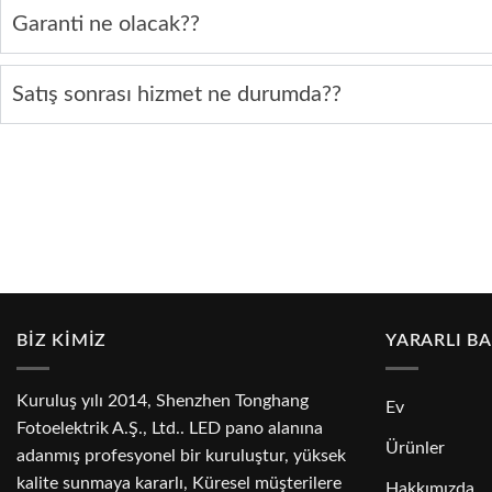
Garanti ne olacak??
Satış sonrası hizmet ne durumda??
BİZ KİMİZ
YARARLI B
Kuruluş yılı 2014, Shenzhen Tonghang
Ev
Fotoelektrik A.Ş., Ltd.. LED pano alanına
Ürünler
adanmış profesyonel bir kuruluştur, yüksek
kalite sunmaya kararlı, Küresel müşterilere
Hakkımızda