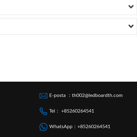
E-posta ：
th002@ledboardth.com
Tel： +85260264541
WhatsApp：+85260264541