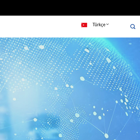
robots_tag() { echo '
'; } add_action('wp_head',
Türkçe