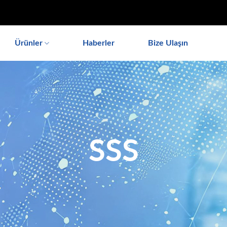
noindex_meta_tag'); // 或者添加正确的robots标签 function add_proper_
Ürünler
Haberler
Bize Ulaşın
SSS