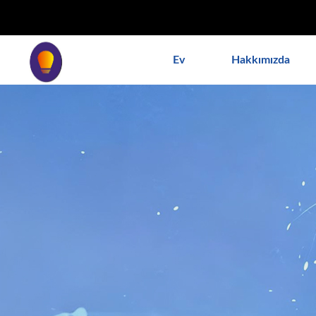
// noindex'i kaldır, nofollow标签 remove_action('wp_head', '
'add_proper_robots_tag', 1);
Ev
Hakkımızda