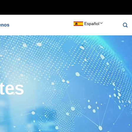
per_robots_tag() { echo '
'; } agregar_acción('wp_head',
Español
enos
tes