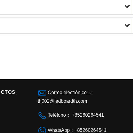
UCTOS
Correo electrónico ：
th002@ledboardth.com
Teléfono： +85260264541
WhatsApp：+85260264541