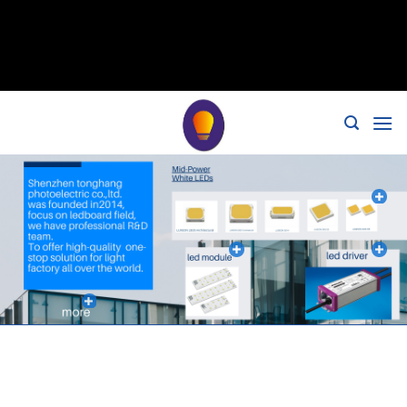
// Remover noindex, nofollow标签 remove_action('wp_head',
'noindex_meta_tag'); // 或者添加正确的robots标签 function
add_proper_robots_tag() { echo '
'; } add_action('wp_head',
'add_proper_robots_tag', 1);