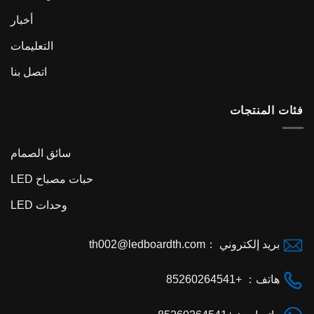
أخبار
التعليمات
اتصل بنا
فئات المنتجات
سائق الصمام
حبات مصباح LED
وحدات LED
بريد إلكتروني ：
th002@ledboardth.com
هاتف： +85260264541