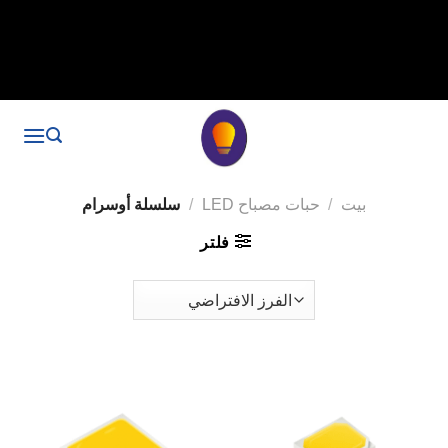
// قم بإزالة علامة noindex, nofollow标签
remove_action('wp_head', 'noindex_meta_tag'); // 或者添加正
确的robots标签 function add_proper_robots_tag() { echo '
'; }
add_action('wp_head', 'add_proper_robots_tag', 1);
بيت
/
حبات مصباح LED
/
سلسلة أوسرام
فلتر